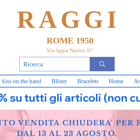
RAGGI
ROME 1950
Via Appia Nuova, 97
 kiss on the hand
Blister
Bracelets
Home
An
u tutti gli articoli (non c
NTO VENDITA CHIUDERA' PER 
DAL 13 AL 23 AGOSTO.