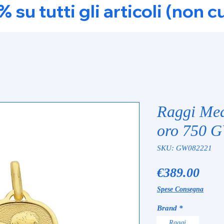
u tutti gli articoli (non c
Raggi Med
oro 750 
SKU: GW082221
Pric
€389.00
Spese Consegna
Brand
*
Raggi