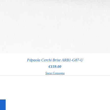
Pdpaola Cerchi Brise ARB1-G87-U
Price
€159.00
Spese Consegna