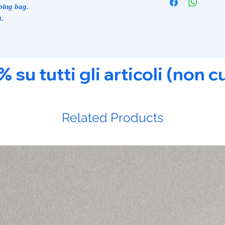
ping bag.
à.
u tutti gli articoli (non c
Related Products