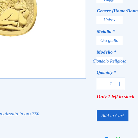
Genere (Uomo/Donn
Unisex
Metallo
*
Oro giallo
Modello
*
Ciondolo Religioso
Quantity
*
Only 1 left in stock
ealizzata in oro 750.
Add to Cart