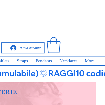
Il mio account
klets
Straps
Pendants
Necklaces
More
umulabile)
FERIE