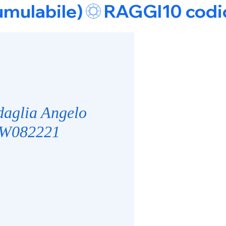
umulabile)
aglia Angelo
GW082221
e