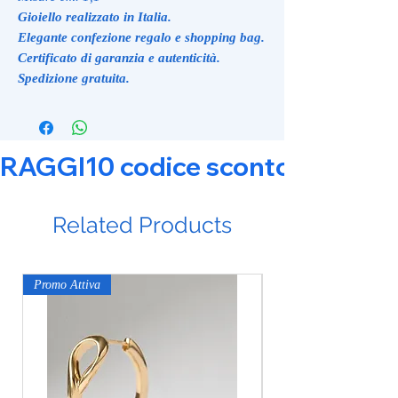
Gioiello realizzato in Italia.
Elegante confezione regalo e shopping bag.
Certificato di garanzia e autenticità.
Spedizione gratuita.
RAGGI10 codice sconto 10% su tut
Related Products
Promo Attiva
Promo Attiva