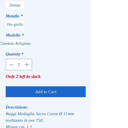
Donna
Metallo
*
Oro giallo
Modello
*
Ciondolo Religioso
Quantity
*
Only 2 left in stock
Add to Cart
Descrizione:
Raggi Medaglia Sacro Cuore Ø 11mm
realizzata in oro 750.
Misure cm. 1,1