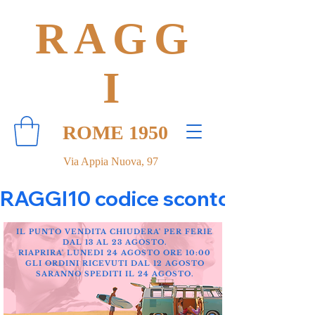
RAGG
I
ROME 1950
Via Appia Nuova, 97
RAGGI10 codice sconto 10% su tut
IL PUNTO VENDITA CHIUDERA' PER FERIE
DAL 13 AL 23 AGOSTO.
RIAPRIRA' LUNEDI 24 AGOSTO ORE 10:00
GLI ORDINI RICEVUTI DAL 12 AGOSTO
SARANNO SPEDITI IL 24 AGOSTO.