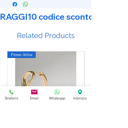
RAGGI10 codice sconto 10% su tut
Related Products
Promo Attiva
Promo Attiva
Telefono
Email
Whatsapp
Indirizzo