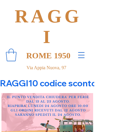
RAGG
I
ROME 1950
Via Appia Nuova, 97
RAGGI10 codice sconto 10% su tut
IL PUNTO VENDITA CHIUDERA' PER FERIE
DAL 13 AL 23 AGOSTO.
RIAPRIRA' LUNEDI 24 AGOSTO ORE 10:00
GLI ORDINI RICEVUTI DAL 12 AGOSTO
SARANNO SPEDITI IL 24 AGOSTO.