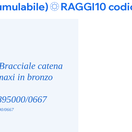
umulabile)
Bracciale catena
maxi in bronzo
95000/0667
0/0667