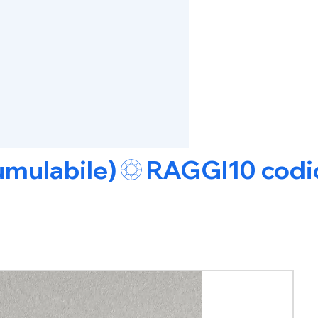
umulabile)
Pro