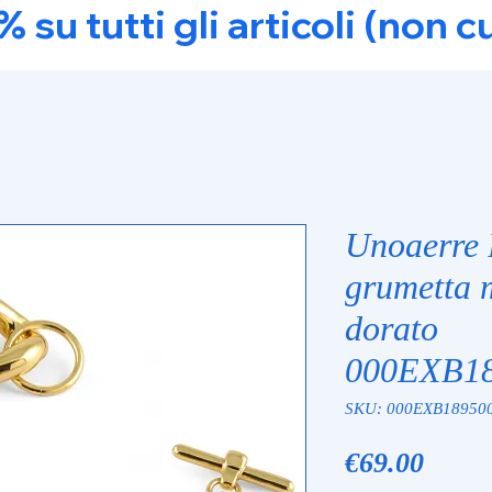
u tutti gli articoli (non c
Unoaerre 
grumetta 
dorato
000EXB18
SKU: 000EXB189500
Price
€69.00