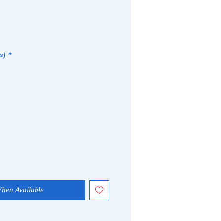
a)
*
When Available