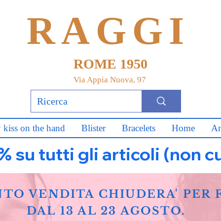
RAGGI
ROME 1950
Via Appia Nuova, 97
 kiss on the hand
Blister
Bracelets
Home
An
u tutti gli articoli (non c
NTO VENDITA CHIUDERA' PER 
DAL 13 AL 23 AGOSTO.