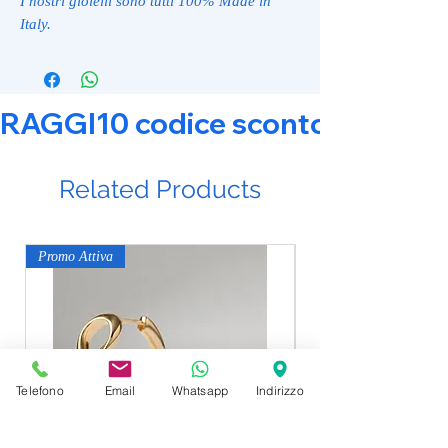
I nostri gioielli sono tutti 100% Made in
Italy.
RAGGI10 codice sconto 10% su tut
Related Products
Promo Attiva
Promo Attiva
Telefono
Email
Whatsapp
Indirizzo