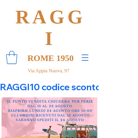
RAGG
I
ROME 1950
Via Appia Nuova, 97
RAGGI10 codice sconto 10% su tut
IL PUNTO VENDITA CHIUDERA' PER FERIE
DAL 13 AL 23 AGOSTO.
RIAPRIRA' LUNEDI 24 AGOSTO ORE 10:00
GLI ORDINI RICEVUTI DAL 12 AGOSTO
SARANNO SPEDITI IL 24 AGOSTO.