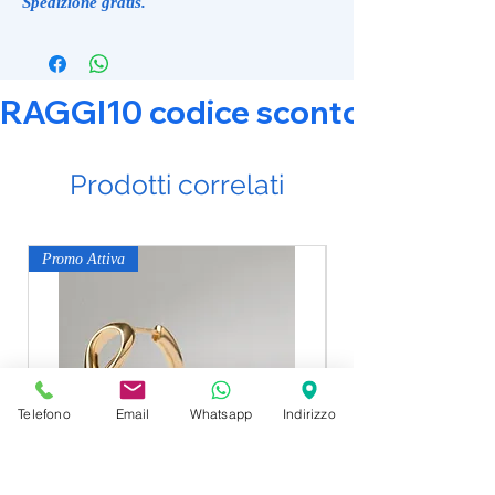
Spedizione gratis.
RAGGI10 codice sconto 10% su tut
Prodotti correlati
Promo Attiva
Promo Attiva
Telefono
Email
Whatsapp
Indirizzo