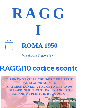
RAGG
I
ROMA 1950
Via Appia Nuova 97
RAGGI10 codice sconto 10% su tut
IL PUNTO VENDITA CHIUDERA' PER FERIE
DAL 13 AL 23 AGOSTO.
RIAPRIRA' LUNEDI 24 AGOSTO ORE 10:00
GLI ORDINI RICEVUTI DAL 12 AGOSTO
SARANNO SPEDITI IL 24 AGOSTO.