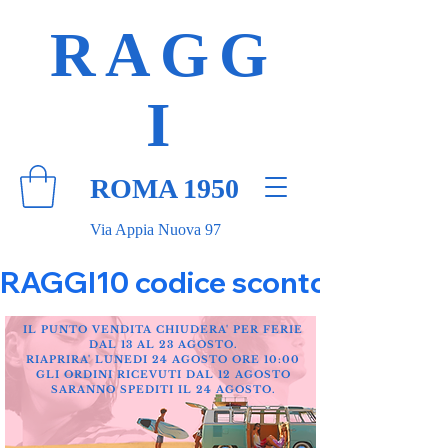
RAGG
I
ROMA 1950
Via Appia Nuova 97
RAGGI10 codice sconto 10% su tut
IL PUNTO VENDITA CHIUDERA' PER FERIE
DAL 13 AL 23 AGOSTO.
RIAPRIRA' LUNEDI 24 AGOSTO ORE 10:00
GLI ORDINI RICEVUTI DAL 12 AGOSTO
SARANNO SPEDITI IL 24 AGOSTO.