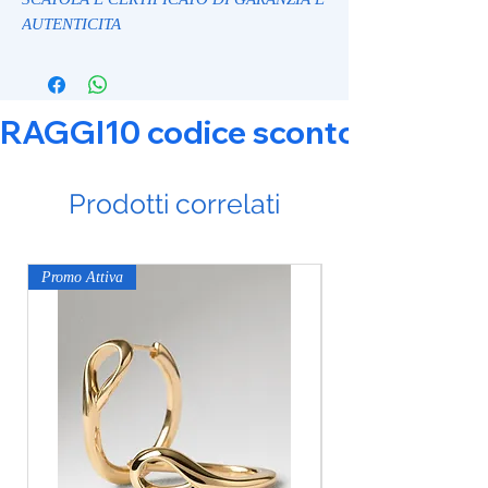
AUTENTICITA
RAGGI10 codice sconto 10% su tut
Prodotti correlati
Promo Attiva
Promo Attiva