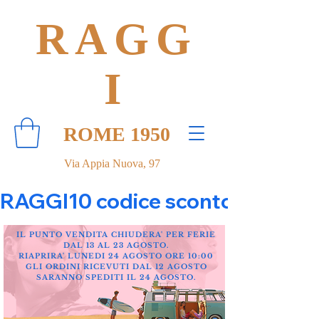
RAGG
I
ROME 1950
Via Appia Nuova, 97
RAGGI10 codice sconto 10% su tut
IL PUNTO VENDITA CHIUDERA' PER FERIE
DAL 13 AL 23 AGOSTO.
RIAPRIRA' LUNEDI 24 AGOSTO ORE 10:00
GLI ORDINI RICEVUTI DAL 12 AGOSTO
SARANNO SPEDITI IL 24 AGOSTO.