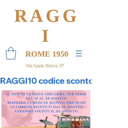
RAGG
I
ROME 1950
Via Appia Nuova, 97
RAGGI10 codice sconto 10% su tut
IL PUNTO VENDITA CHIUDERA' PER FERIE
DAL 13 AL 23 AGOSTO.
RIAPRIRA' LUNEDI 24 AGOSTO ORE 10:00
GLI ORDINI RICEVUTI DAL 12 AGOSTO
SARANNO SPEDITI IL 24 AGOSTO.