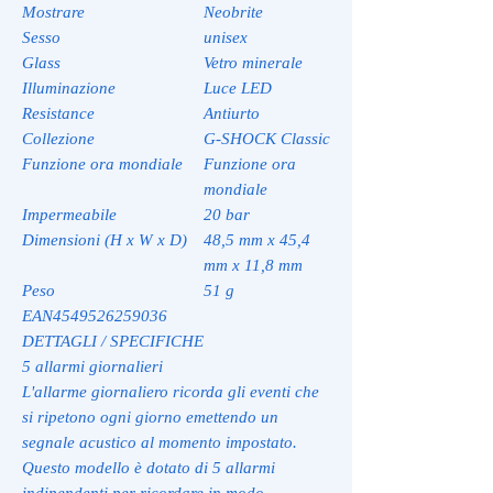
Mostrare
Neobrite
Sesso
unisex
Glass
Vetro minerale
Illuminazione
Luce LED
Resistance
Antiurto
Collezione
G-SHOCK Classic
Funzione ora mondiale
Funzione ora
mondiale
Impermeabile
20 bar
Dimensioni (H x W x D)
48,5 mm x 45,4
mm x 11,8 mm
Peso
51 g
EAN
4549526259036
DETTAGLI / SPECIFICHE
5 allarmi giornalieri
L'allarme giornaliero ricorda gli eventi che
si ripetono ogni giorno emettendo un
segnale acustico al momento impostato.
Questo modello è dotato di 5 allarmi
indipendenti per ricordare in modo