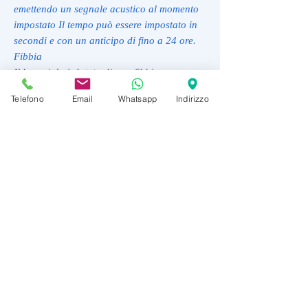
emettendo un segnale acustico al momento
impostato Il tempo può essere impostato in
secondi e con un anticipo di fino a 24 ore.
Fibbia
Il bracciale è dotato di una fibbia.
Classificazione di impermeabilità (20 bar)
Telefono
Email
Whatsapp
Indirizzo
Perfetto per l'immersione in apnea senza
attrezzatura: l'orologio è impermeabile fino
a 20 bar (ISO 22810).
Funzione ora mondiale
La funzione ora mondiale mostra l'ora di
fino a 29 fusi orari.
SCONTO 10%
TIME10
--------------------------------------------------
TIME10 - SCONTO 10%