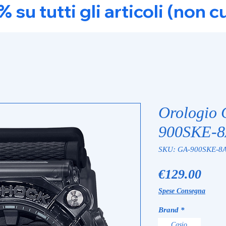
u tutti gli articoli (non c
Orologio
900SKE-
SKU: GA-900SKE-8
Pric
€129.00
Spese Consegna
Brand
*
Casio