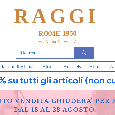
RAGGI
ROME 1950
Via Appia Nuova, 97
 kiss on the hand
Blister
Bracelets
Home
An
u tutti gli articoli (non c
NTO VENDITA CHIUDERA' PER 
DAL 13 AL 23 AGOSTO.