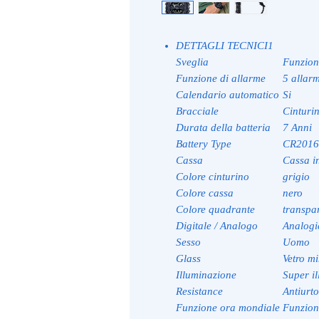
DETTAGLI TECNICI1
Sveglia
Funzion
Funzione di allarme
5 allarm
Calendario automatico
Si
Bracciale
Cinturin
Durata della batteria
7 Anni
Battery Type
CR2016
Cassa
Cassa i
Colore cinturino
grigio
Colore cassa
nero
Colore quadrante
transpa
Digitale / Analogo
Analogic
Sesso
Uomo
Glass
Vetro m
Illuminazione
Super i
Resistance
Antiurto
Funzione ora mondiale
Funzion