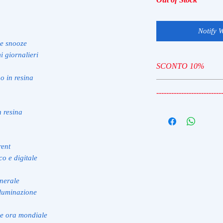
Notify 
e snooze
i giornalieri
SCONTO 10%
o in resina
TIME10
--------------------------
TIME10 - SCONTO
n resina
rent
o e digitale
inerale
lluminazione
e ora mondiale