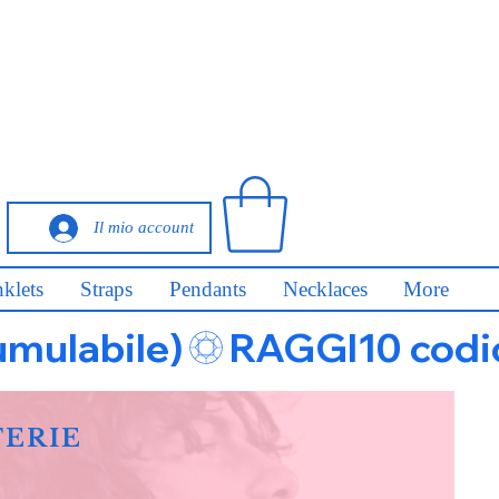
Il mio account
klets
Straps
Pendants
Necklaces
More
umulabile)
FERIE