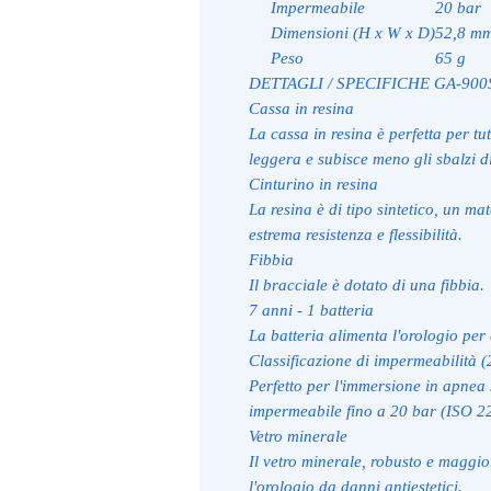
Impermeabile
20 bar
Dimensioni (H x W x D)
52,8 mm
Peso
65 g
DETTAGLI / SPECIFICHE GA-90
Cassa in resina
La cassa in resina è perfetta per tut
leggera e subisce meno gli sbalzi d
Cinturino in resina
La resina è di tipo sintetico, un mat
estrema resistenza e flessibilità.
Fibbia
Il bracciale è dotato di una fibbia.
7 anni - 1 batteria
La batteria alimenta l'orologio per 
Classificazione di impermeabilità (
Perfetto per l'immersione in apnea 
impermeabile fino a 20 bar (ISO 2
Vetro minerale
Il vetro minerale, robusto e maggior
l'orologio da danni antiestetici.