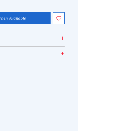
When Available
------------------------
 10%