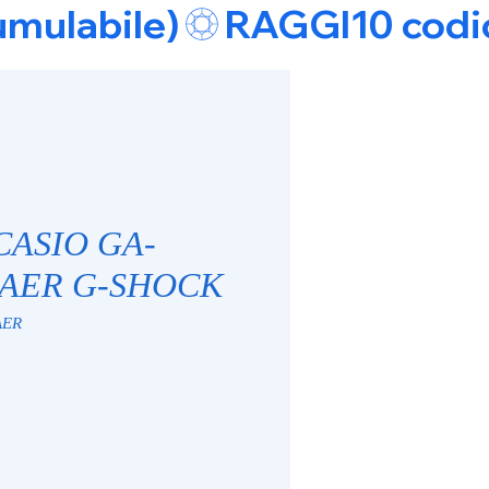
umulabile)
 CASIO GA-
8AER G-SHOCK
AER
e