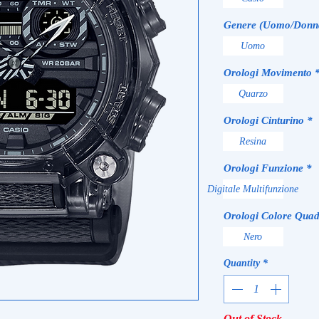
Genere (Uomo/Donn
Uomo
Orologi Movimento
Quarzo
Orologi Cinturino
*
Resina
Orologi Funzione
*
Digitale Multifunzione
Orologi Colore Quad
Nero
Quantity
*
Out of Stock