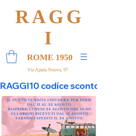
RAGG
I
ROME 1950
Via Appia Nuova, 97
RAGGI10 codice sconto 10% su tut
IL PUNTO VENDITA CHIUDERA' PER FERIE
DAL 13 AL 23 AGOSTO.
RIAPRIRA' LUNEDI 24 AGOSTO ORE 10:00
GLI ORDINI RICEVUTI DAL 12 AGOSTO
SARANNO SPEDITI IL 24 AGOSTO.