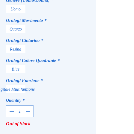
Genere (Uomo/Donna)
*
Uomo
Orologi Movimento
*
Quarzo
Orologi Cinturino
*
Resina
Orologi Colore Quadrante
*
Blue
Orologi Funzione
*
gitale Multifunzione
Quantity
*
Out of Stock