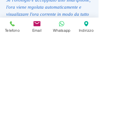
l'ora viene regolata automaticamente e
visualizzare l'ora corrente in modo da tutto
il mondo.
Funzione solare
Telefono
Email
Whatsapp
Indirizzo
Le celle solari alimentano l'orologio in
modo autonomo ed ecologico. L'energia
solare in eccesso viene salvata in una
batteria.
Cronometro - 1/100 sec - 24 ore
Rilevazione del tempo trascorso. La frazione
indica l’unità di misura mentre il numero
indica il tempo massimo di misurazione.
Timer - 1/1 sec. - 24 ore
Per chiunque ami la precisione: i timer
conto alla rovescia aiutano a ricordare
eventi particolari o che si ripetono,
emettendo un segnale acustico al momento
impostato Il tempo può essere impostato in
secondi e con un anticipo di fino a 24 ore.