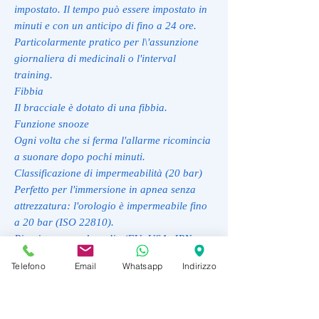
impostato. Il tempo può essere impostato in
minuti e con un anticipo di fino a 24 ore.
Particolarmente pratico per l\'assunzione
giornaliera di medicinali o l'interval
training.
Fibbia
Il bracciale è dotato di una fibbia.
Funzione snooze
Ogni volta che si ferma l'allarme ricomincia
a suonare dopo pochi minuti.
Classificazione di impermeabilità (20 bar)
Perfetto per l'immersione in apnea senza
attrezzatura: l'orologio è impermeabile fino
a 20 bar (ISO 22810).
Ricezione segnale radio (EU, USA, JPN,
CHN)
Telefono
Email
Whatsapp
Indirizzo
Europa, Nordamerica e Giappone o ampie
zone del Canada, dell\'America Centrale e
della Cina - una volta impostata l'ora