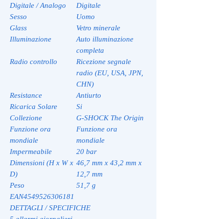
Digitale / Analogo
Digitale
Sesso
Uomo
Glass
Vetro minerale
Illuminazione
Auto illuminazione
completa
Radio controllo
Ricezione segnale
radio (EU, USA, JPN,
CHN)
Resistance
Antiurto
Ricarica Solare
Si
Collezione
G-SHOCK The Origin
Funzione ora
Funzione ora
mondiale
mondiale
Impermeabile
20 bar
Dimensioni (H x W x
46,7 mm x 43,2 mm x
D)
12,7 mm
Peso
51,7 g
EAN
4549526306181
DETTAGLI / SPECIFICHE
5 allarmi giornalieri