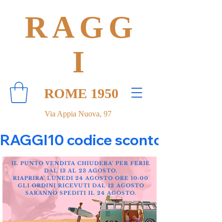
RAGG
I
ROME 1950
Via Appia Nuova, 97
RAGGI10 codice sconto 10% su tut
IL PUNTO VENDITA CHIUDERA' PER FERIE
DAL 13 AL 23 AGOSTO.
RIAPRIRA' LUNEDI 24 AGOSTO ORE 10:00
GLI ORDINI RICEVUTI DAL 12 AGOSTO
SARANNO SPEDITI IL 24 AGOSTO.