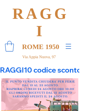
RAGG
I
ROME 1950
Via Appia Nuova, 97
RAGGI10 codice sconto 10% su tut
IL PUNTO VENDITA CHIUDERA' PER FERIE
DAL 13 AL 23 AGOSTO.
RIAPRIRA' LUNEDI 24 AGOSTO ORE 10:00
GLI ORDINI RICEVUTI DAL 12 AGOSTO
SARANNO SPEDITI IL 24 AGOSTO.