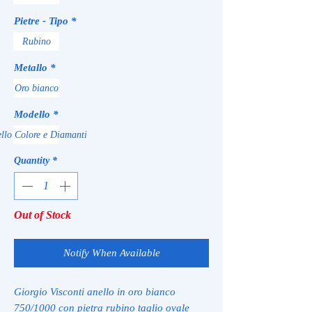
Pietre - Tipo
*
Rubino
Metallo
*
Oro bianco
Modello
*
llo Colore e Diamanti
Quantity
*
Out of Stock
Notify When Available
Giorgio Visconti anello in oro bianco
750/1000 con pietra rubino taglio ovale