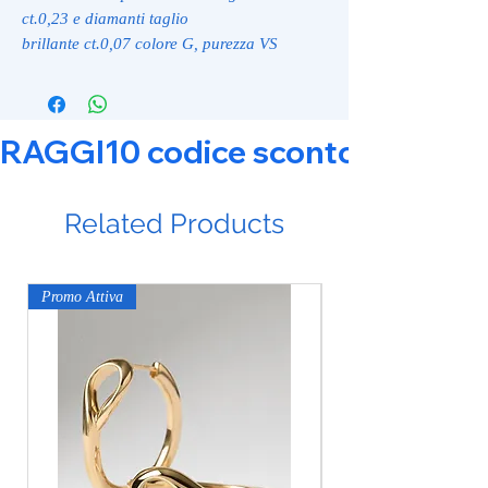
ct.0,23 e diamanti taglio
brillante ct.0,07 colore G, purezza VS
RAGGI10 codice sconto 10% su tut
Related Products
Promo Attiva
Promo Attiva