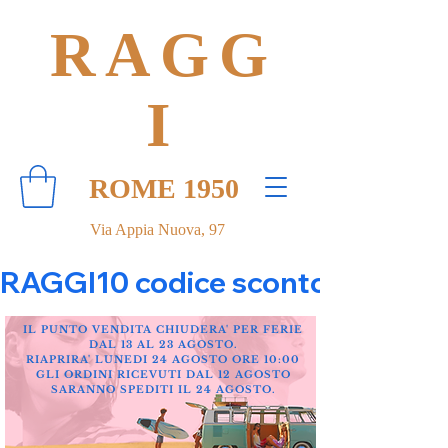
RAGG
I
ROME 1950
Via Appia Nuova, 97
RAGGI10 codice sconto 10% su tut
IL PUNTO VENDITA CHIUDERA' PER FERIE
DAL 13 AL 23 AGOSTO.
RIAPRIRA' LUNEDI 24 AGOSTO ORE 10:00
GLI ORDINI RICEVUTI DAL 12 AGOSTO
SARANNO SPEDITI IL 24 AGOSTO.