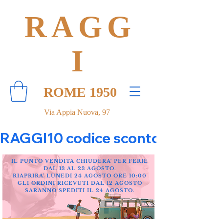
RAGG
I
ROME 1950
Via Appia Nuova, 97
RAGGI10 codice sconto 10% su tut
IL PUNTO VENDITA CHIUDERA' PER FERIE
DAL 13 AL 23 AGOSTO.
RIAPRIRA' LUNEDI 24 AGOSTO ORE 10:00
GLI ORDINI RICEVUTI DAL 12 AGOSTO
SARANNO SPEDITI IL 24 AGOSTO.