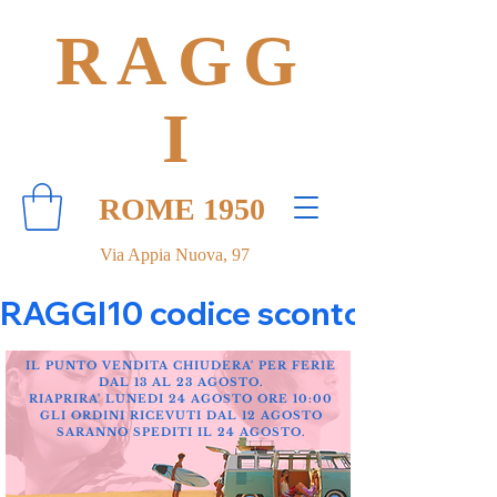
RAGG
I
ROME 1950
Via Appia Nuova, 97
RAGGI10 codice sconto 10% su tut
IL PUNTO VENDITA CHIUDERA' PER FERIE
DAL 13 AL 23 AGOSTO.
RIAPRIRA' LUNEDI 24 AGOSTO ORE 10:00
GLI ORDINI RICEVUTI DAL 12 AGOSTO
SARANNO SPEDITI IL 24 AGOSTO.