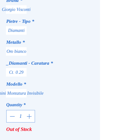
Brand
*
Giorgio Visconti
Pietre - Tipo
*
Diamanti
Metallo
*
Oro bianco
_Diamanti - Caratura
*
Ct. 0.29
Modello
*
ini Montatura Invisibile
Quantity
*
Out of Stock