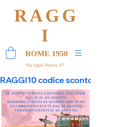
RAGG
I
ROME 1950
Via Appia Nuova, 97
RAGGI10 codice sconto 10% su tut
IL PUNTO VENDITA CHIUDERA' PER FERIE
DAL 13 AL 23 AGOSTO.
RIAPRIRA' LUNEDI 24 AGOSTO ORE 10:00
GLI ORDINI RICEVUTI DAL 12 AGOSTO
SARANNO SPEDITI IL 24 AGOSTO.