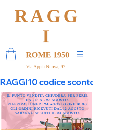
RAGG
I
ROME 1950
Via Appia Nuova, 97
RAGGI10 codice sconto 10% su tut
IL PUNTO VENDITA CHIUDERA' PER FERIE
DAL 13 AL 23 AGOSTO.
RIAPRIRA' LUNEDI 24 AGOSTO ORE 10:00
GLI ORDINI RICEVUTI DAL 12 AGOSTO
SARANNO SPEDITI IL 24 AGOSTO.