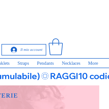
Il mio account
klets
Straps
Pendants
Necklaces
More
umulabile)
FERIE