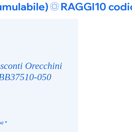
umulabile)
sconti Orecchini
 BB37510-050
ice
a)
*