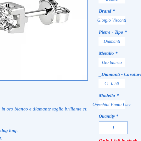
Brand
*
Giorgio Visconti
Pietre - Tipo
*
Diamanti
Metallo
*
Oro bianco
_Diamanti - Caratur
Ct. 0.50
Modello
*
Orecchini Punto Luce
 in oro bianco e diamante taglio brillante ct.
Quantity
*
ping bag.
à.
Only 1 left in stock