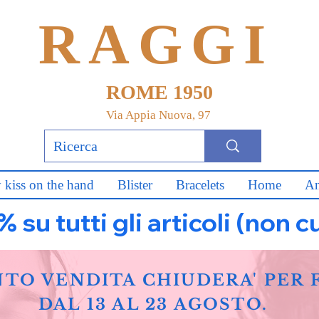
RAGGI
ROME 1950
Via Appia Nuova, 97
 kiss on the hand
Blister
Bracelets
Home
An
u tutti gli articoli (non c
NTO VENDITA CHIUDERA' PER 
DAL 13 AL 23 AGOSTO.