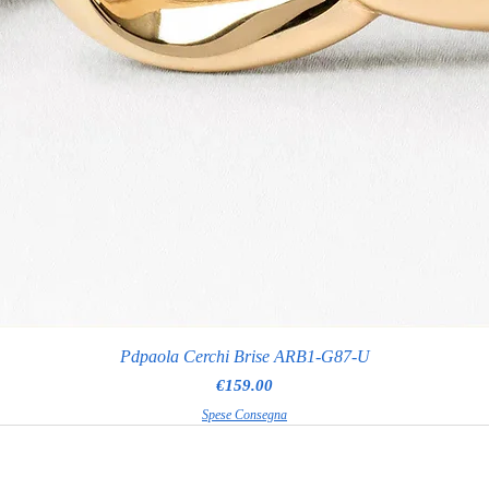
Pdpaola Cerchi Brise ARB1-G87-U
Price
€159.00
Spese Consegna