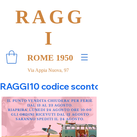
RAGG
I
ROME 1950
Via Appia Nuova, 97
RAGGI10 codice sconto 10% su tut
IL PUNTO VENDITA CHIUDERA' PER FERIE
DAL 13 AL 23 AGOSTO.
RIAPRIRA' LUNEDI 24 AGOSTO ORE 10:00
GLI ORDINI RICEVUTI DAL 12 AGOSTO
SARANNO SPEDITI IL 24 AGOSTO.