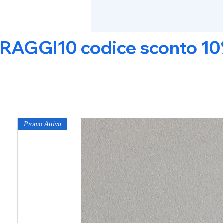
RAGGI10 codice sconto 10% s
Promo Attiva