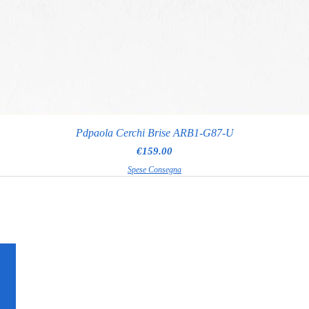
Pdpaola Cerchi Brise ARB1-G87-U
Price
€159.00
Spese Consegna
RAGGI GIOIELLERIA
Via Appia Nuova 97