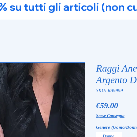
u tutti gli articoli (non c
Raggi Ane
Argento 
SKU: RA9999
Price
€59.00
Spese Consegna
Genere (Uomo/Donn
Donna