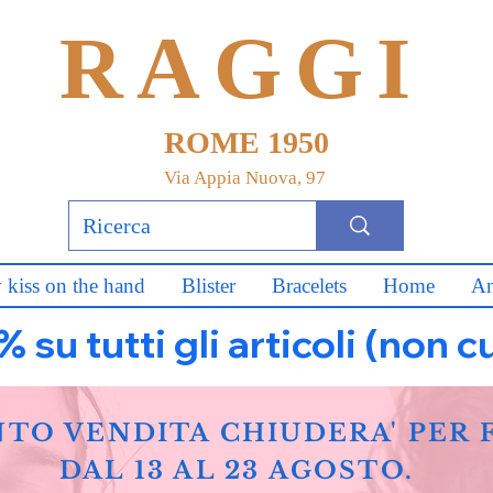
RAGGI
ROME 1950
Via Appia Nuova, 97
 kiss on the hand
Blister
Bracelets
Home
An
u tutti gli articoli (non c
NTO VENDITA CHIUDERA' PER 
DAL 13 AL 23 AGOSTO.