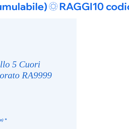
umulabile)
llo 5 Cuori
Dorato RA9999
a)
*