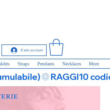
Il mio account
klets
Straps
Pendants
Necklaces
More
umulabile)
FERIE