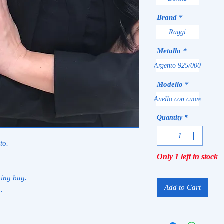
Brand
*
Raggi
Metallo
*
Argento 925/000
Modello
*
Anello con cuore
Quantity
*
to.
Only 1 left in stock
ping bag.
Add to Cart
à.