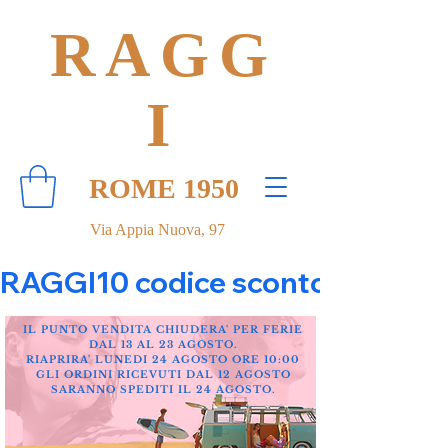
RAGG
I
ROME 1950
Via Appia Nuova, 97
RAGGI10 codice sconto 10% su tut
IL PUNTO VENDITA CHIUDERA' PER FERIE
DAL 13 AL 23 AGOSTO.
RIAPRIRA' LUNEDI 24 AGOSTO ORE 10:00
GLI ORDINI RICEVUTI DAL 12 AGOSTO
SARANNO SPEDITI IL 24 AGOSTO.