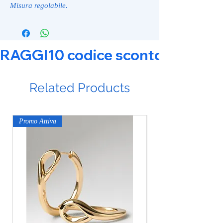
Misura regolabile.
RAGGI10 codice sconto 10% su tut
Related Products
Promo Attiva
Promo Attiva