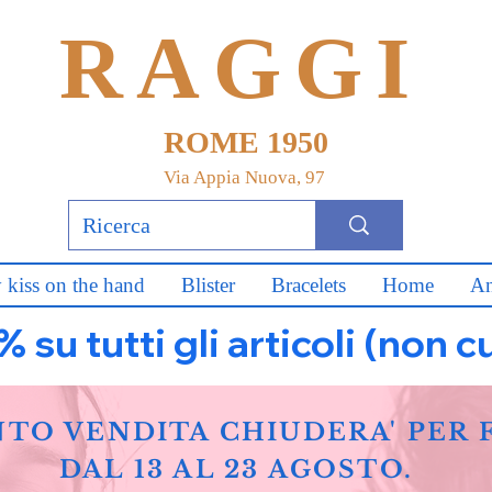
RAGGI
ROME 1950
Via Appia Nuova, 97
 kiss on the hand
Blister
Bracelets
Home
An
u tutti gli articoli (non c
NTO VENDITA CHIUDERA' PER 
DAL 13 AL 23 AGOSTO.