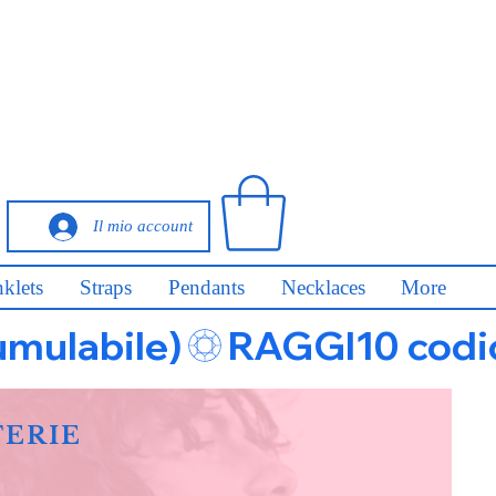
Il mio account
klets
Straps
Pendants
Necklaces
More
umulabile)
FERIE