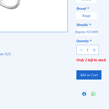
Brand
*
Raggi
Metallo
*
Argento 925/000
Quantity
*
nto 925.
Only 2 left in stock
Add to Cart