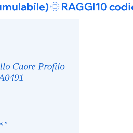
umulabile)
llo Cuore Profilo
RA0491
a)
*