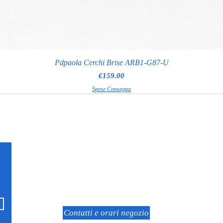
Pdpaola Cerchi Brise ARB1-G87-U
Price
€159.00
Spese Consegna
RAGGI GIOIELLERIA
Via Appia Nuova 97
Roma
Contatti e orari negozio