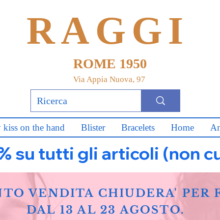
RAGGI
ROME 1950
Via Appia Nuova, 97
 kiss on the hand
Blister
Bracelets
Home
An
u tutti gli articoli (non c
NTO VENDITA CHIUDERA' PER 
DAL 13 AL 23 AGOSTO.