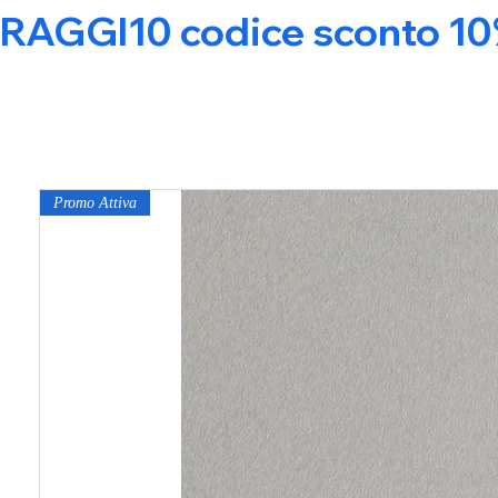
RAGGI10 codice sconto 10% s
Promo Attiva