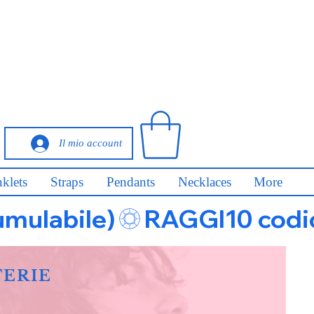
Il mio account
klets
Straps
Pendants
Necklaces
More
umulabile)
FERIE