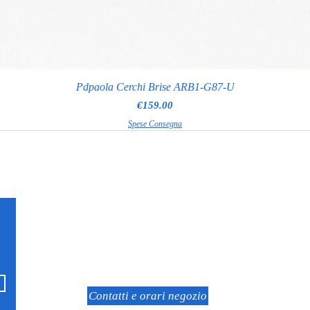
Pdpaola Cerchi Brise ARB1-G87-U
Price
€159.00
Spese Consegna
RAGGI GIOIELLERIA
Via Appia Nuova 97
Roma
Contatti e orari negozio