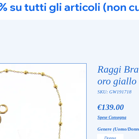
u tutti gli articoli (non c
Raggi Bra
oro giall
SKU: GW191718
Pric
€139.00
Spese Consegna
Genere (Uomo/Donn
Donna