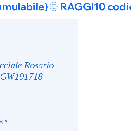
umulabile)
cciale Rosario
o GW191718
e
a)
*