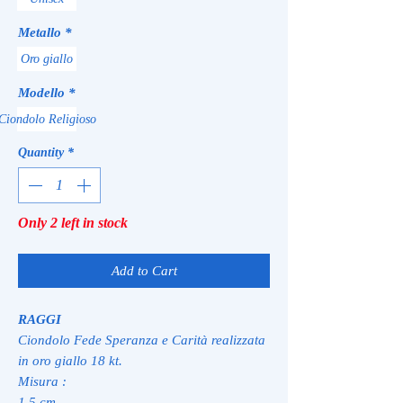
Metallo
*
Oro giallo
Modello
*
Ciondolo Religioso
Quantity
*
Only 2 left in stock
Add to Cart
RAGGI
Ciondolo Fede Speranza e Carità realizzata
in oro giallo 18 kt.
Misura :
1,5 cm