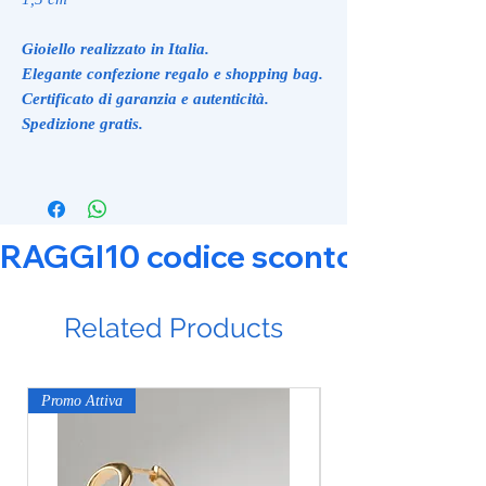
Gioiello realizzato in Italia.
Elegante confezione regalo e shopping bag.
Certificato di garanzia e autenticità.
Spedizione gratis.
RAGGI10 codice sconto 10% su tut
Related Products
Promo Attiva
Promo Attiva