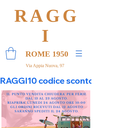
RAGG
I
ROME 1950
Via Appia Nuova, 97
RAGGI10 codice sconto 10% su tut
IL PUNTO VENDITA CHIUDERA' PER FERIE
DAL 13 AL 23 AGOSTO.
RIAPRIRA' LUNEDI 24 AGOSTO ORE 10:00
GLI ORDINI RICEVUTI DAL 12 AGOSTO
SARANNO SPEDITI IL 24 AGOSTO.