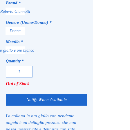
Brand
*
Roberto Giannotti
Genere (Uomo/Donna)
*
Donna
Metallo
*
o giallo e oro bianco
Quantity
*
Out of Stock
Notify When Available
La collana in oro giallo con pendente
angelo è un dettaglio prezioso che non
passa inosservato e definisce con stile